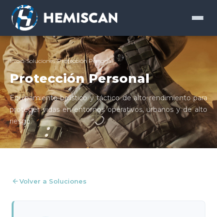
Inicio
›
Soluciones
›
Protección Personal
Protección Personal
Equipamiento balístico y táctico de alto rendimiento para
proteger vidas en entornos operativos, urbanos y de alto
riesgo.
Volver a Soluciones