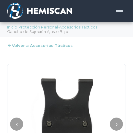
Inicio
›
Protección Personal
›
Accesorios Tácticos
›
Gancho de Sujeción Ajuste Bajo
Volver a Accesorios Tácticos
‹
›