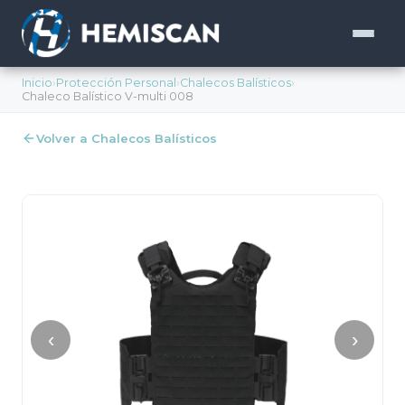
Inicio
›
Protección Personal
›
Chalecos Balísticos
›
Chaleco Balístico V-multi 008
Volver a Chalecos Balísticos
‹
›