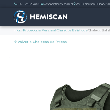
+56 2 23628000
ventas@hemiscan.cl
Av. Francisco Bilbao 28
Inicio
›
Protección Personal
›
Chalecos Balísticos
›
Chaleco Balís
Volver a Chalecos Balísticos