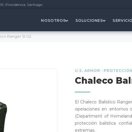
09, Providencia, Santiago
NOSOTROS
SOLUCIONES
SERVICI
tico Ranger 12 G2
U.S. ARMOR · PROTECCIÓ
Chaleco Bal
El Chaleco Balístico Range
operaciones en entornos d
(Department of Homeland 
protección balística conf
extremas.