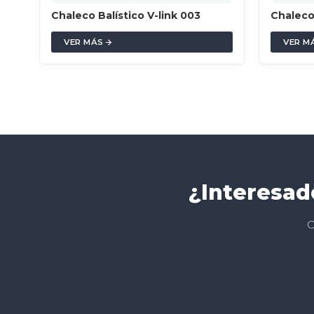
Chaleco Balístico V-link 003
Chaleco
VER MÁS
VER M
¿Interesad
C