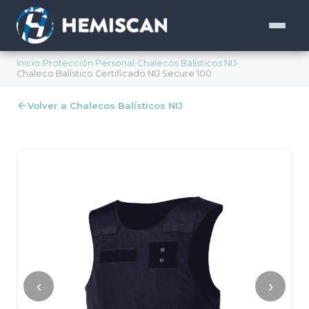
Inicio
›
Protección Personal
›
Chalecos Balísticos NIJ
›
Chaleco Balístico Certificado NIJ Secure 100
Volver a Chalecos Balísticos NIJ
‹
›