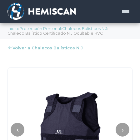
Inicio
›
Protección Personal
›
Chalecos Balísticos NIJ
›
Chaleco Balístico Certificado NIJ Ocultable HVC
Volver a Chalecos Balísticos NIJ
‹
›