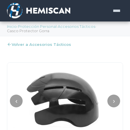
Inicio
›
Protección Personal
›
Accesorios Tácticos
›
Casco Protector Gorra
Volver a Accesorios Tácticos
‹
›