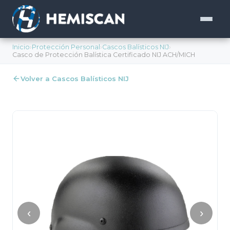
Inicio
›
Protección Personal
›
Cascos Balísticos NIJ
›
Casco de Protección Balística Certificado NIJ ACH/MICH
Volver a Cascos Balísticos NIJ
‹
›