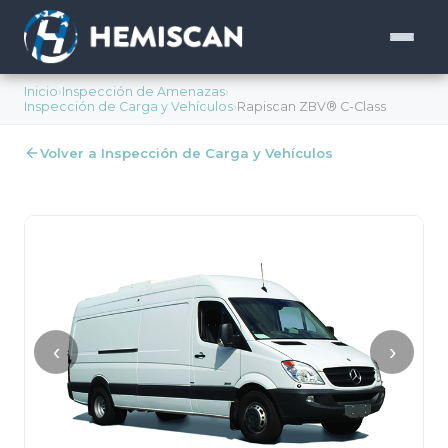
Inicio
›
Inspección de Amenazas
›
Inspección de Carga y Vehículos
›
Rapiscan ZBV® C-Class
Volver a Inspección de Carga y Vehículos
‹
›