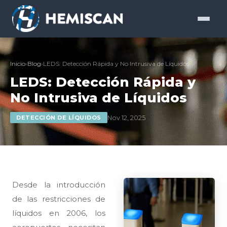
Inicio
›
Blog
›
LEDS: Detección Rápida y No Intrusiva de Líquidos
LEDS: Detección Rápida y
No Intrusiva de Líquidos
Nov 12, 2025
DETECCIÓN DE LÍQUIDOS
Desde la introducción
de las restricciones de
líquidos en 2006, los