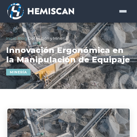
Inicio
›
Blog
›
Detección y Minería
Innovación Ergonómica en
la Manipulación de Equipaje
Oct 29, 2024
MINERÍA