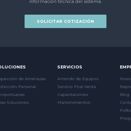
información técnica del sistema.
SOLICITAR COTIZACIÓN
OLUCIONES
SERVICIOS
EMP
spección de Amenazas
Arriendo de Equipos
Noso
otección Personal
Servicio Post-Venta
Repr
roportuarias
Capacitaciones
Blog
ras Soluciones
Mantenimientos
Cont
Polít
Preg