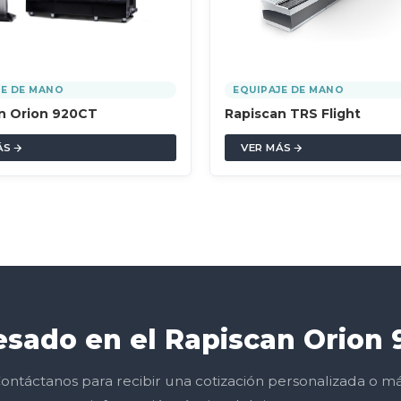
JE DE MANO
EQUIPAJE DE MANO
n Orion 920CT
Rapiscan TRS Flight
ÁS
VER MÁS
esado en el Rapiscan Orion
ontáctanos para recibir una cotización personalizada o m