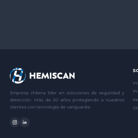
S
In
Pr
Empresa chilena líder en soluciones de seguridad y
Ae
detección. Más de 20 años protegiendo a nuestros
clientes con tecnología de vanguardia.
Ot