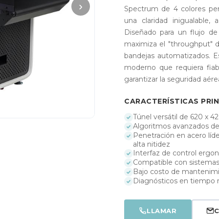
›
Spectrum de 4 colores perm
una claridad inigualable, 
Diseñado para un flujo de 
maximiza el "throughput" 
bandejas automatizados. Es
moderno que requiera fiabi
garantizar la seguridad aére
CARACTERÍSTICAS PRIN
Túnel versátil de 620 x 
Algoritmos avanzados d
Penetración en acero lí
alta nitidez
Interfaz de control ergo
Compatible con sistemas
Bajo costo de mantenimi
Diagnósticos en tiempo 
LLAMAR
C