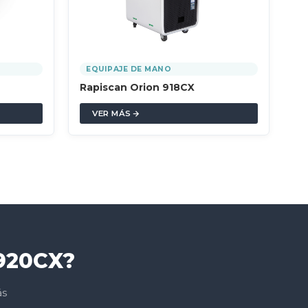
EQUIPAJE DE MANO
Rapiscan Orion 918CX
VER MÁS
 920CX?
ás