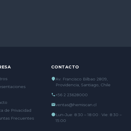
RESA
CONTACTO
tros
Av. Francisco Bilbao 2809,
Providencia, Santiago, Chile
esentaciones
+56 2 23628000
acto
ventas@hemiscan.cl
ica de Privacidad
Lun–Jue: 8:30 – 18:00 · Vie: 8:30 –
untas Frecuentes
15:00