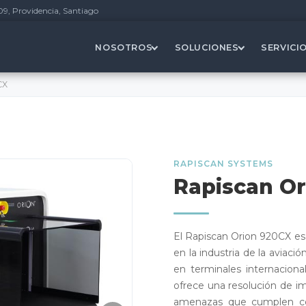
09, Providencia, Santiago
NOSOTROS
SOLUCIONES
SERVICI
CX
RAPISCAN SYSTEMS
Rapiscan O
El Rapiscan Orion 920CX es 
en la industria de la aviaci
en terminales internacion
ofrece una resolución de i
amenazas que cumplen con