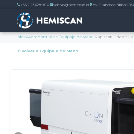
+56 2 23628000
ventas@hemiscan.cl
Av. Francisco Bilbao 28
Inicio
›
Aeroportuarias
›
Equipaje de Mano
›
Rapiscan Orion 920
Volver a Equipaje de Mano