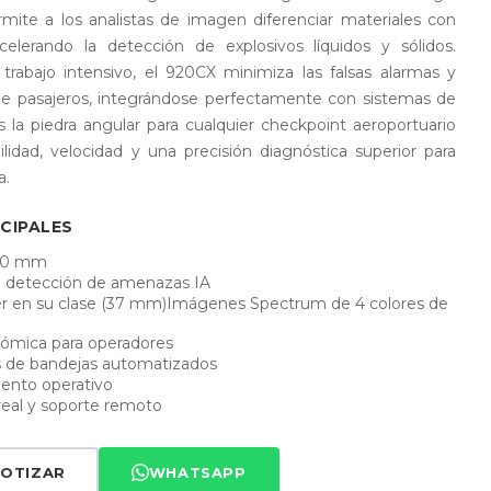
ite a los analistas de imagen diferenciar materiales con
acelerando la detección de explosivos líquidos y sólidos.
trabajo intensivo, el 920CX minimiza las falsas alarmas y
de pasajeros, integrándose perfectamente con sistemas de
 la piedra angular para cualquier checkpoint aeroportuario
lidad, velocidad y una precisión diagnóstica superior para
a.
CIPALES
420 mm
e detección de amenazas IA
der en su clase (37 mm)Imágenes Spectrum de 4 colores de
nómica para operadores
 de bandejas automatizados
ento operativo
real y soporte remoto
OTIZAR
WHATSAPP