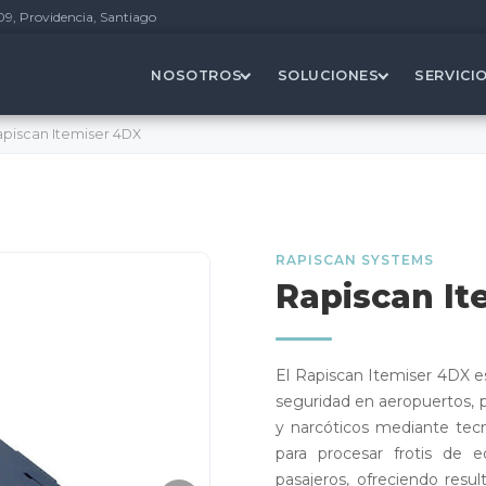
09, Providencia, Santiago
NOSOTROS
SOLUCIONES
SERVICI
piscan Itemiser 4DX
RAPISCAN SYSTEMS
Rapiscan It
El Rapiscan Itemiser 4DX es
seguridad en aeropuertos, p
y narcóticos mediante tecn
para procesar frotis de e
pasajeros, ofreciendo res