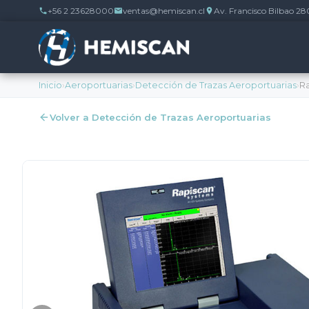
+56 2 23628000
ventas@hemiscan.cl
Av. Francisco Bilbao 28
Inicio
›
Aeroportuarias
›
Detección de Trazas Aeroportuarias
›
Ra
Volver a Detección de Trazas Aeroportuarias