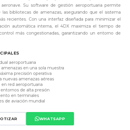
 aeronave. Su software de gestión aeroportuaria permite
e las bibliotecas de amenazas, asegurando que el sistema
ás recientes. Con una interfaz diseñada para minimizar el
ación automática interna, el 4DX maximiza el tiempo de
 control más congestionadas, garantizando un entorno de
CIPALES
dual aeroportuaria
 amenazas en una sola muestra
máxima precisión operativa
ara nuevas amenazas aéreas
 en red aeroportuaria
a entornos de alta presión
ento en terminales
des de aviación mundial
OTIZAR
WHATSAPP