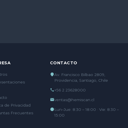
RESA
CONTACTO
tros
Av. Francisco Bilbao 2809,
Providencia, Santiago, Chile
esentaciones
+56 2 23628000
acto
ventas@hemiscan.cl
ica de Privacidad
Lun–Jue: 8:30 – 18:00 · Vie: 8:30 –
untas Frecuentes
15:00