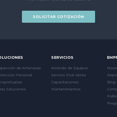
SOLICITAR COTIZACIÓN
OLUCIONES
SERVICIOS
EMP
spección de Amenazas
Arriendo de Equipos
Noso
otección Personal
Servicio Post-Venta
Repr
roportuarias
Capacitaciones
Blog
ras Soluciones
Mantenimientos
Cont
Polít
Preg