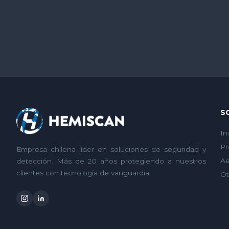
S
In
Pr
Empresa chilena líder en soluciones de seguridad y
Ae
detección. Más de 20 años protegiendo a nuestros
clientes con tecnología de vanguardia.
Ot