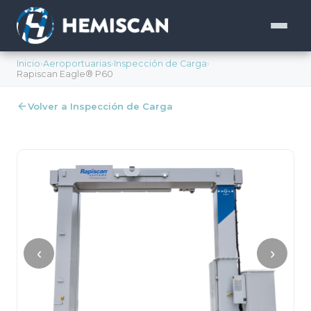
Inicio
›
Aeroportuarias
›
Inspección de Carga
›
Rapiscan Eagle® P60
Volver a Inspección de Carga
‹
›